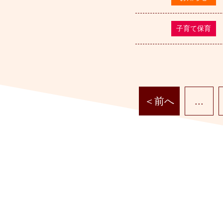
子育て保育
＜前へ
...