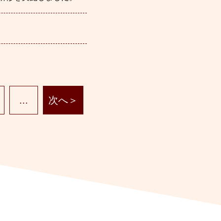
...
次へ＞